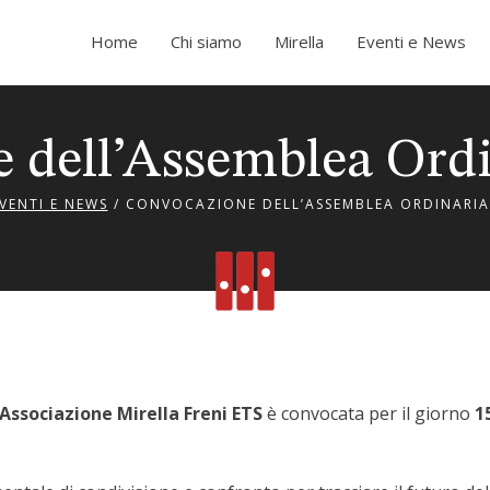
Home
Chi siamo
Mirella
Eventi e News
 dell’Assemblea Ordin
VENTI E NEWS
/
CONVOCAZIONE DELL’ASSEMBLEA ORDINARIA 
Associazione Mirella Freni ETS
è convocata per il giorno
1