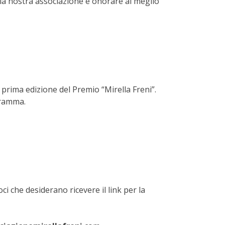
la nostra associazione e onorare al meglio
a prima edizione del Premio “Mirella Freni”.
gramma.
ci che desiderano ricevere il link per la