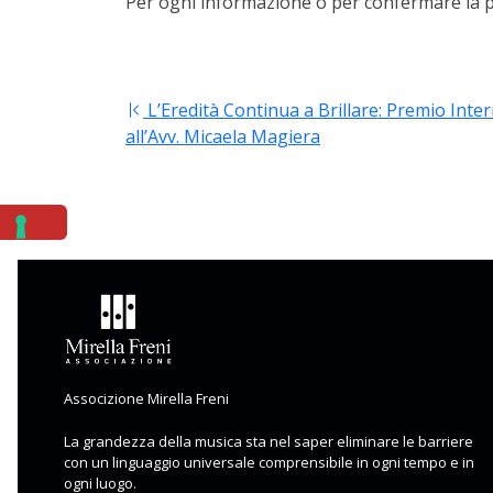
Per ogni informazione o per confermare la pr
L’Eredità Continua a Brillare: Premio Int
Navigazione
all’Avv. Micaela Magiera
articoli
Associzione Mirella Freni
La grandezza della musica sta nel saper eliminare le barriere
con un linguaggio universale comprensibile in ogni tempo e in
ogni luogo.