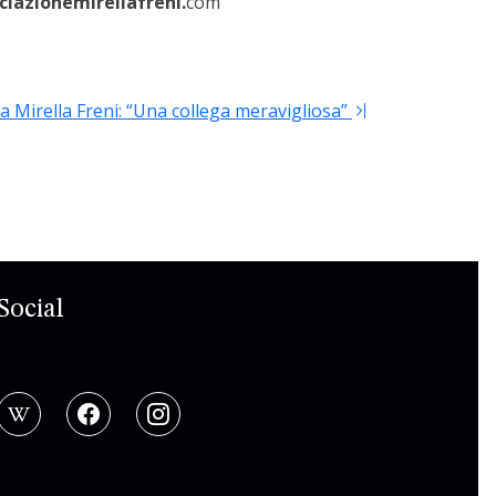
iazionemirellafreni.
com
 Mirella Freni: “Una collega meravigliosa”
Social