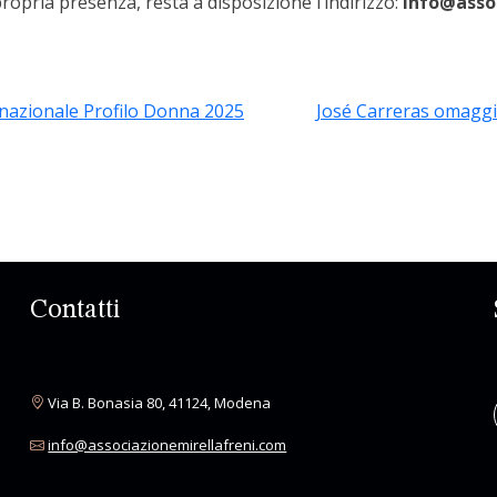
opria presenza, resta a disposizione l’indirizzo:
info@assoc
ernazionale Profilo Donna 2025
José Carreras omaggia
Contatti
Via B. Bonasia 80, 41124, Modena
info@associazionemirellafreni.com