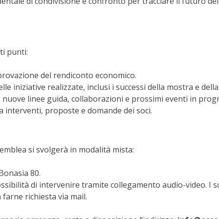
ale di condivisione e confronto per tracciare il futuro del
i punti:
rovazione del rendiconto economico.
le iniziative realizzate, inclusi i successi della mostra e dell
 nuove linee guida, collaborazioni e prossimi eventi in pro
a interventi, proposte e domande dei soci.
emblea si svolgerà in modalità mista:
 Bonasia 80.
ssibilità di intervenire tramite collegamento audio-video. I so
farne richiesta via mail.