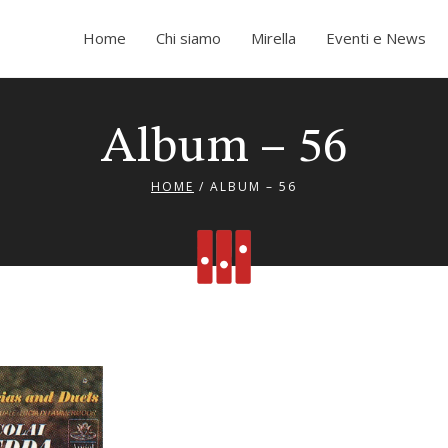
Home
Chi siamo
Mirella
Eventi e News
Album – 56
HOME
/
ALBUM – 56